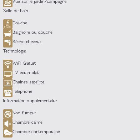
Vue sur le jardin/campagne
Salle de bain
Douche
Baignoire ou douche
Sèche-cheveux
Technologie
WiFi Gratuit
TV écran plat
Chaînes satellite
Téléphone
Information supplémentaire
Non fumeur
Chambre calme
Chambre contemporaine